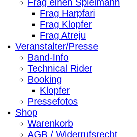
Frag einen Spielmann
Frag Harpfari
Frag Klopfer
Frag Atreju
Veranstalter/Presse
Band-Info
Technical Rider
Booking
Klopfer
Pressefotos
Shop
Warenkorb
AGB / Widerrufsrecht