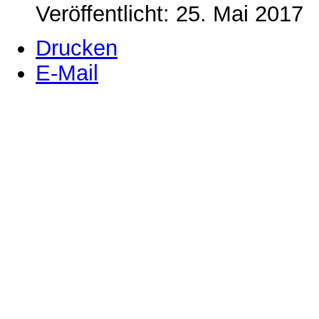
Veröffentlicht: 25. Mai 2017
Drucken
E-Mail
Gebt uns ein
W
, gebt uns
uns ein
K,
gebt uns ein
E
WACKEN !!!!
Wir sind dieses Jahr zu