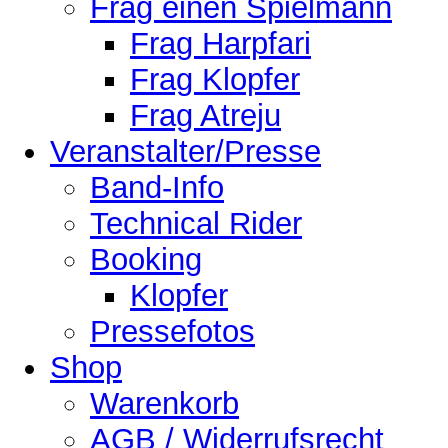
Frag einen Spielmann
Frag Harpfari
Frag Klopfer
Frag Atreju
Veranstalter/Presse
Band-Info
Technical Rider
Booking
Klopfer
Pressefotos
Shop
Warenkorb
AGB / Widerrufsrecht