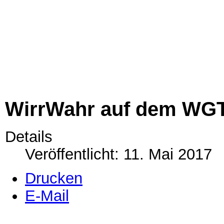
Open Air dabei !!!
Näheres findet ihr
unter
http://www.wacken.
billing/detail/wirrwahr-201
WirrWahr auf dem WGT
Details
Veröffentlicht: 11. Mai 2017
Drucken
E-Mail
WirrWahr auf dem WGT (Wave 