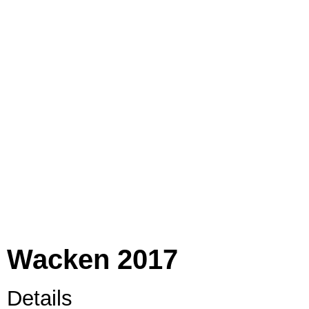
Konzerttermine für 2017.
03.-05.08.2017 WOA
09.-10.09.2017 Hansemar
04.11.2017 Luther-Jub
Rheindahlen/ Gemeindeh
Wacken 2017
Details