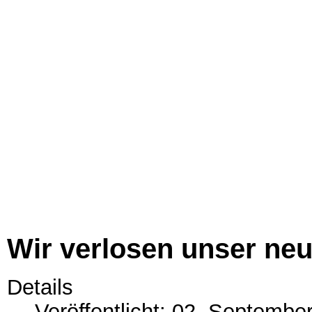
Wir freuen uns die Ohrläppc
2.-5.6.2017 auf dem diesjähr
Falls ihr uns nicht spielen hör
alten Weibern nachstellend i
Die Auftrittszeiten und Spiel
bekannt.
Wir verlosen unser ne
Details
Veröffentlicht: 02. Septembe